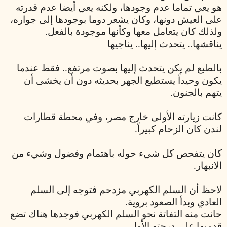
هو يعي تماما عدم وجودها، ولكنه يعي أيضا عدم قدرته
على العيش دونها، وكان يشعر دوما بوجودها إلى جواره،
ولذلك كان يتعامل معها وكأنها موجودة بالفعل.
يناقشها.. يتحدث إليها.. يناجيها
بالطبع لم يكن يتحدث إليها بصوت مرتفع.. فقط عندما
يكون وحيداً يستطيع الجهر بحديثه دون أن يخشى أن
يتهم بالجنون.
كانت زيارته الأولى خارج مصر، وفي محطة قطارات
لندن كان الزحام كبيراً.
كان يتفحص كل شيء حوله باهتمام وفضول وشيء من
الانبهار.
لاحظ أن السلم الكهربي مزدحم فتوجه إلى السلم
العادي وبدأ الصعود بروية.
حانت منه التفاتة نحو السلم الكهربي فوجدها هناك تضع
قدميها على درجته الأولى.