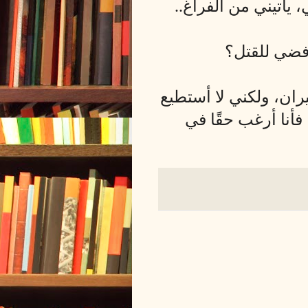
 يأتيني من الفراغ..
رفضي للقتل؟
ران، ولكني لا أستطيع
 فأنا أرغب حقًا في