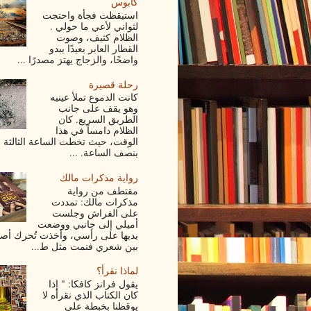
كابوس
استيقظت فجأة واحتجت
لثواني لأعي ما حولي .
الظلام كثيف، وصوت
القطار العابر بعيدًا يبدو
واضحًا، والزجاج يهتز مصدرًا ...
رحلة قصيرة
كانت الدموع تملأ عينيه
وهو يقف على جانب
الطريق السريع. كان
الظلام دامساً في هذا
الوقت، حيث تخطت الساعة الثالثة ف
بنصف الساعة. ...
رواية مذكرات مالك
مقتطف من رواية
مذكرات مالك: تمددت
على الفراش وجلست
أميلي إلى جانبي ووضعت
يديها على رأسي، وأخذت تُحرك أصاب
بين شعري فنمت مثل ط...
لماذا نقرأ؟
يقول فرانز كافكا: " إذا
كان الكتاب الذي نقرأه لا
يوقظنا بخبطة على