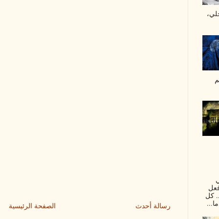
لي،
م
ي
فعل
. كل
ا...
رسالة أحدث
الصفحة الرئيسية