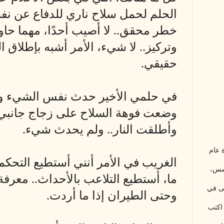
الحلم لحمل سلاح ناري للدفاع عن نف
خطر محقق.. لا أصيب أحدًا، مهما حا
وتركيز.. لا شيء، الأمر أشبه بإطلاق ا
حقيقي.
في حلمي الأخير حدث نفس الشيء ولك
وضعت فوهة السلاح على زجاج جانبي 
وأطلقت النار.. ولم يحدث شيء.
 عام
الغريب في الأمر أنني أستطيع التحك
شمس،
ما، أستطيع التلاعب بالأحداث.. معرف
لى في
وحتى الطيران إذا ما أردت.
اكتب