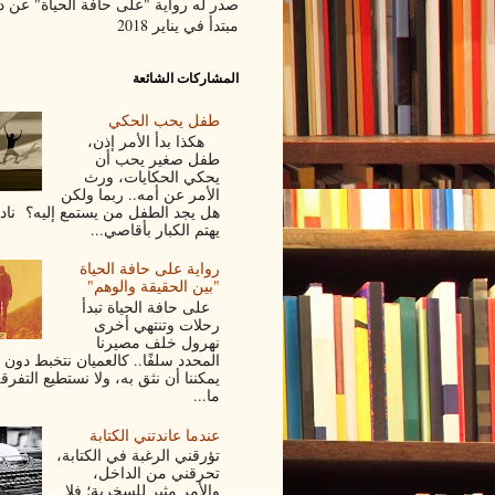
صدر له رواية "على حافة الحياة" عن د
مبتدأ في يناير 2018
المشاركات الشائعة
طفل يحب الحكي
هكذا بدأ الأمر إذن،
طفل صغير يحب أن
يحكي الحكايات، ورث
الأمر عن أمه.. ربما ولكن
هل يجد الطفل من يستمع إليه؟ نادرً
يهتم الكبار بأقاصي...
رواية على حافة الحياة
"بين الحقيقة والوهم"
على حافة الحياة تبدأ
رحلات وتنتهي أخرى
نهرول خلف مصيرنا
المحدد سلفًا.. كالعميان نتخبط دون 
يمكننا أن نثق به، ولا نستطيع التفرق
ما...
عندما عاندتني الكتابة
تؤرقني الرغبة في الكتابة،
تحرقني من الداخل،
والأمر مثير للسخرية؛ فلا