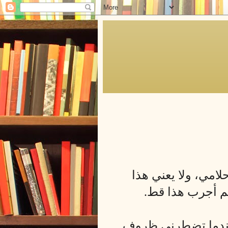
لامي، ولا يعني هذا
م أجرب هذا قط.
 عندما تضطرني ظروف