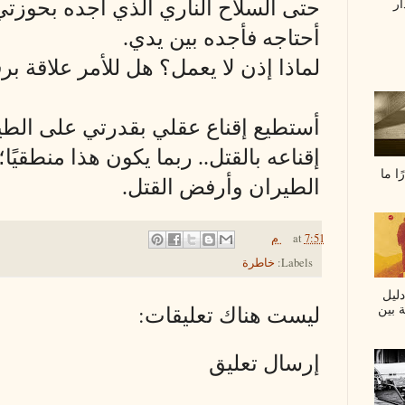
ار
حتى السلاح الناري الذي أجده بحوزتي،
أحتاجه فأجده بين يدي.
لماذا إذن لا يعمل؟ هل للأمر علاقة ب
أستطيع إقناع عقلي بقدرتي على الطي
إقناعه بالقتل.. ربما يكون هذا منطقيًا؛
ا ما
الطيران وأرفض القتل.
7:51 م
at
Labels:
خاطرة
دليل
ة بين
ليست هناك تعليقات:
إرسال تعليق