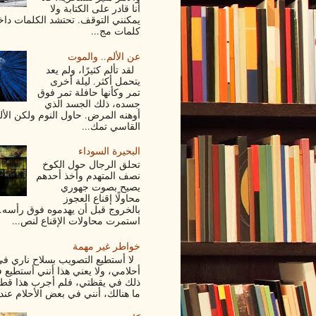
أنا قادر على الكتابة ولا
يمكنني التوقف. تحتشد الكلمات داخ
كلمات مج...
عن الألم.. والموت
لقد تألم كثيرًا، ولم يعد
يتحمل أكثر. ليلة أخرى
تمر وكأنها حافلة تمر فوق
جسده، ذلك الجسد الذي
أوهنه المرض. حاول النوم ولكن الأل
القاسي تمك...
البحيرة السوداء
تحلق الرجال حول الكوخ
نصف المتهدم وأخذ أحدهم
يصيح بصوت جهوري
محاولًا إقناع العجوز
بالخروج قبل أن يهدموه فوق رأسه.
استمرت محاولات الإقناع لنص...
خواطر غير مهمة
لا أستطيع التصويب بسلاح ناري ف
أحلامي، ولا يعني هذا أنني أستطيع 
ذلك في يقظتي، فلم أجرب هذا قط
ما هنالك، أنني في بعض الأحلام عندم