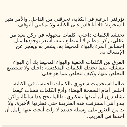
تؤرقني الرغبة في الكتابة، تحرقني من الداخل، والأمر مثير
للسخرية؛ فلا أنا قادر على الكتابة ولا يمكنني التوقف.
تحتشد الكلمات داخلي، كلمات مجهولة في ركن بعيد من
عقلي، ركن مظلم لا أستطيع تبينه، أشعر بوجودها مثل
إحساس المرء بالهواء المحيط به، يشعر به ويعجز عن
الإمساك به.
الفرق بين الكلمات الخفية والهواء المحيط بك أن الهواء
ينعشك، بينما تخنقك الكلمات المتكدسة داخلك ولا تستطيع
التخلص منها، وكيف تتخلص مما هو خفي!
طالما استخدمت شعوري بالكلمات الحبيسة في الكتابة،
أجلس أمام الصفحة البيضاء وأدع الكلمات تنساب كيفما
تشاء دون أن أعيقها بتفكيري، طالما نجح هذا سابقًا، ولكن
يبدو أنني استنزفت هذه الطريقة حتى قطرتها الأخيرة، ولا
بد من العثور على وسيلة جديدة لا زلت أبحث عنها وآمل أن
أجدها في القريب.