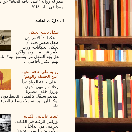
صدر له رواية "على حافة الحياة" عن د
مبتدأ في يناير 2018
المشاركات الشائعة
طفل يحب الحكي
هكذا بدأ الأمر إذن،
طفل صغير يحب أن
يحكي الحكايات، ورث
الأمر عن أمه.. ربما ولكن
هل يجد الطفل من يستمع إليه؟ نادرً
يهتم الكبار بأقاصي...
رواية على حافة الحياة
"بين الحقيقة والوهم"
على حافة الحياة تبدأ
رحلات وتنتهي أخرى
نهرول خلف مصيرنا
المحدد سلفًا.. كالعميان نتخبط دون 
يمكننا أن نثق به، ولا نستطيع التفرق
ما...
عندما عاندتني الكتابة
تؤرقني الرغبة في الكتابة،
تحرقني من الداخل،
والأمر مثير للسخرية؛ فلا