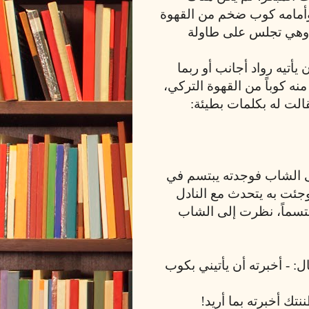
وأمامه كوب ضخم من القهوة
ه وهي تجلس على طاولة
ن يأتيه رواد أجانب أو ربما
نه كوباً من القهوة التركي،
لت له بكلمات بطيئة:
ى الشاب فوجدته يبتسم في
ئت به يتحدث مع النادل
مبتسماً، نظرت إلى الشاب
قال: - أخبرته أن يأتيني بكوب
ك أخبرته بما أريد!