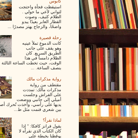
كابوس
استيقظت فجأة واحتجت
لثواني لأعي ما حولي .
الظلام كثيف، وصوت
القطار العابر بعيدًا يبدو
واضحًا، والزجاج يهتز مصدرًا ...
رحلة قصيرة
كانت الدموع تملأ عينيه
وهو يقف على جانب
الطريق السريع. كان
الظلام دامساً في هذا
الوقت، حيث تخطت الساعة الثالثة ف
بنصف الساعة. ...
رواية مذكرات مالك
مقتطف من رواية
مذكرات مالك: تمددت
على الفراش وجلست
أميلي إلى جانبي ووضعت
يديها على رأسي، وأخذت تُحرك أصاب
بين شعري فنمت مثل ط...
لماذا نقرأ؟
يقول فرانز كافكا: " إذا
كان الكتاب الذي نقرأه لا
يوقظنا بخبطة على