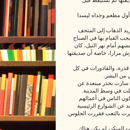
ديقتها لم تستيقظ قبل
 أول مطعم وجداه ليسدا
ريد الذهاب إلى المتحف
يجب القيام بها في الصباح
سهم أمام نهر النيل، كان
رش مرارا، خاصة أن صديقتها
ع قذرة، والقاذورات في كل
ي من البشر.
سارت بحذر مبتعدة عن
غلت في وسط المدينة.
كون الناس في أعمالهم
د عن الشوارع الرئيسية
شعرت بالتعب فقررت الجلوس
قت المبكر، لم يكن هناك