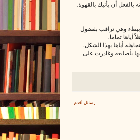
ه بالفعل أن يأتيك بالقهوة.
 ببطء وهي تراقب بفضول
 أياها تماما.
اهله أياها بهذا الشكل.
يها بأصابعه وغادرت على
رسائل أقدم