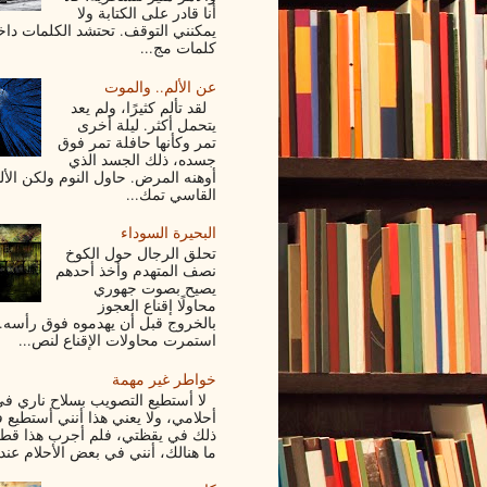
أنا قادر على الكتابة ولا
يمكنني التوقف. تحتشد الكلمات داخ
كلمات مج...
عن الألم.. والموت
لقد تألم كثيرًا، ولم يعد
يتحمل أكثر. ليلة أخرى
تمر وكأنها حافلة تمر فوق
جسده، ذلك الجسد الذي
أوهنه المرض. حاول النوم ولكن الأل
القاسي تمك...
البحيرة السوداء
تحلق الرجال حول الكوخ
نصف المتهدم وأخذ أحدهم
يصيح بصوت جهوري
محاولًا إقناع العجوز
بالخروج قبل أن يهدموه فوق رأسه.
استمرت محاولات الإقناع لنص...
خواطر غير مهمة
لا أستطيع التصويب بسلاح ناري ف
أحلامي، ولا يعني هذا أنني أستطيع 
ذلك في يقظتي، فلم أجرب هذا قط
ما هنالك، أنني في بعض الأحلام عندم