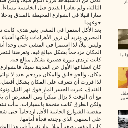
كامل من الاستيقاظ قررتا النوم قليلاً، ولكن ص
ار
الثالثة، ولم يغادرا الفندق قبل الخامسة مساءاً.
سارا قليلا في الشوارع المحيطة بالفندق ودخلا
جوعهما.
بعد الأكل استمرا في المشي بغير هدى، كانت ت
المصري وتريد أن تزور الأهرامات ولكنها أشياء 
وليس ليلاً، لذا استمرا في المشي حتى وجدا أنف
المكان مزدحماً بشكل مبالغ فيه، وتعرضتا للتح
ا ما
كانت ترتدي تنورة قصيرة بشكل مبالغ فيه.
كان انطباعها الأول عن المدينة سيئاً، فالشوار
مكان، والجو خانق والمكان مزدحم بعدد لا نهائ
لذا قررت أن تتعرف على المكان بشكل أفضل، 
الفندق، عبرت الجسر المار فوق نهر النيل وتو
دليل
مع أن الوقت لا يزال مبكراً ومن المفترض أن ي
ة بين
ولكن الطرق كانت متخمة بالسيارات، بدأت تبتع
مفضلة الشوارع الجانبية الأقل ازدحاماً حتى 
على المقهى الذي وجدته فجأة أمامها.
كان المقهى صغيراً وبلا رواد تقريباً في هذا الو