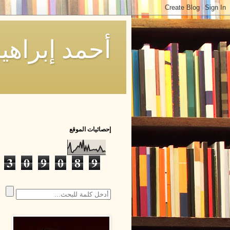
أحمد إبراه
إحصائيات الموقع
3
0
9
0
8
9