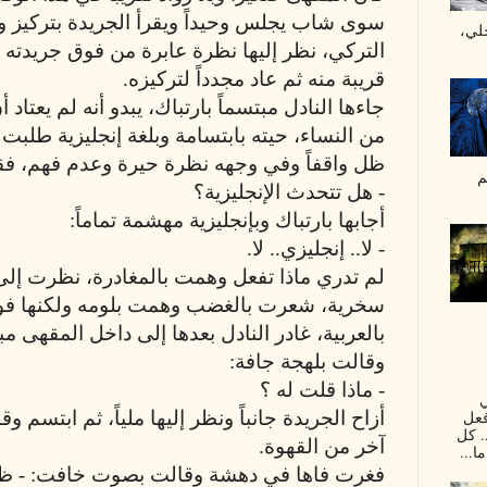
سوى شاب يجلس وحيداً ويقرأ الجريدة بتركيز 
لي،
التركي، نظر إليها نظرة عابرة من فوق جريدت
قريبة منه ثم عاد مجدداً لتركيزه.
جاءها النادل مبتسماً بارتباك، يبدو أنه لم يعتاد أ
من النساء، حيته بابتسامة وبلغة إنجليزية طلبت م
ظل واقفاً وفي وجهه نظرة حيرة وعدم فهم، فقا
م
- هل تتحدث الإنجليزية؟
أجابها بارتباك وبإنجليزية مهشمة تماماً:
- لا.. إنجليزي.. لا.
لم تدري ماذا تفعل وهمت بالمغادرة، نظرت إل
سخرية، شعرت بالغضب وهمت بلومه ولكنها فوج
بالعربية، غادر النادل بعدها إلى داخل المقهى 
وقالت بلهجة جافة:
- ماذا قلت له ؟
ي
فعل
أزاح الجريدة جانباً ونظر إليها ملياً، ثم ابتسم و
. كل
آخر من القهوة.
ا...
فغرت فاها في دهشة وقالت بصوت خافت: - ظننت